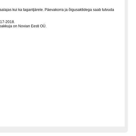
aalajas kui ka tagantjärele. Päevakorra ja õigusaktidega saab tutvuda
017-2018.
pakkuja on Novian Eesti OÜ.