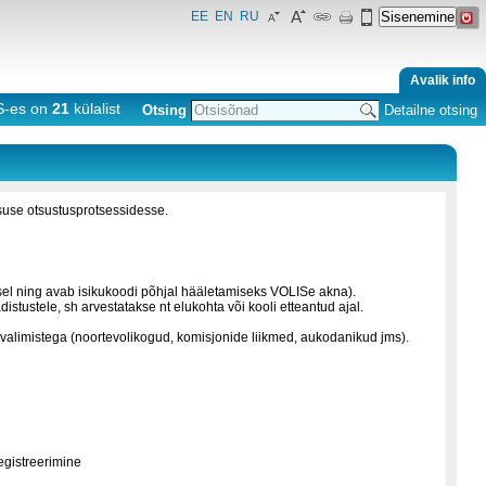
EE
EN
RU
Avalik info
S-es on
21
külalist
Otsing
Detailne otsing
tsuse otsustusprotsessidesse.
usel ning avab isikukoodi põhjal hääletamiseks VOLISe akna).
stustele, sh arvestatakse nt elukohta või kooli etteantud ajal.
kuvalimistega (noortevolikogud, komisjonide liikmed, aukodanikud jms).
egistreerimine