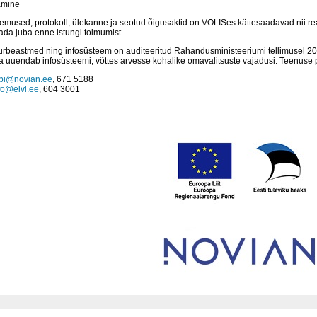
amine
lemused, protokoll, ülekanne ja seotud õigusaktid on VOLISes kättesaadavad nii re
da juba enne istungi toimumist.
urbeastmed ning infosüsteem on auditeeritud Rahandusministeeriumi tellimusel 2
uuendab infosüsteemi, võttes arvesse kohalike omavalitsuste vajadusi. Teenuse 
bi@novian.ee
, 671 5188
fo@elvl.ee
, 604 3001