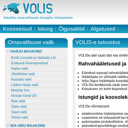
Koosseisud
Istung
Õigusaktid
Algatused
Omavalitsuse valik
VOLIS-e tutvustus
HARJU MAAKOND
VOLISe abil saab läbi viia elekt
Eesti Linnade ja Valdade Liit
Rahvahääletused ja 
Erakond Parempoolsed
Harku vald
Elanikud saavad rahvahäälet
Jõelähtme vald
Hääletada on võimalik isiklik
Kuusalu vald
Isiku õigus hääletada tuvastat
Lääne-Harju vald
VOLISe keskkonda saab sisest
Kasutuses on kolm kujundust v
Maardu linn
Novian Eesti OÜ
Istungid ja koosole
Rae vald
VOLISe võimalused:
Saku vald
Saue vald
elektrooniline hääletamine va
Viimsi vald
osalemine nii virtuaalselt kui 
automaatne protokollimine, sh
IDA-VIRU MAAKOND
päevakorrapunktidega seotud