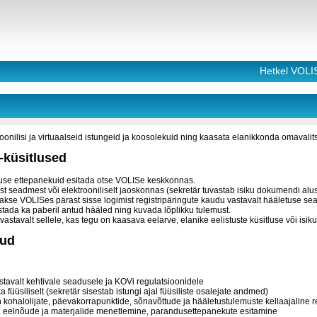
Hetkel VOLI
roonilisi ja virtuaalseid istungeid ja koosolekuid ning kaasata elanikkonda omavali
-küsitlused
use ettepanekuid esitada otse VOLISe keskkonnas.
ust seadmest või elektrooniliselt jaoskonnas (sekretär tuvastab isiku dokumendi al
akse VOLISes pärast sisse logimist registripäringute kaudu vastavalt hääletuse seadi
ada ka paberil antud hääled ning kuvada lõplikku tulemust.
astavalt sellele, kas tegu on kaasava eelarve, elanike eelistuste küsitluse või isi
kud
stavalt kehtivale seadusele ja KOVi regulatsioonidele
ka füüsiliselt (sekretär sisestab istungi ajal füüsiliste osalejate andmed)
 kohalolijate, päevakorrapunktide, sõnavõttude ja hääletustulemuste kellaajaline r
 eelnõude ja materjalide menetlemine, parandusettepanekute esitamine