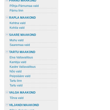
PÄRNU MAAKOND
Põhja-Pärnumaa vald
Pärnu linn
RAPLA MAAKOND
Kehtna vald
Kohila vald
SAARE MAAKOND
Muhu vald
Saaremaa vald
TARTU MAAKOND
Elva Vallavalitsus
Kambja vald
Kastre Vallavalitsus
Nõo vald
Peipsiääre vald
Tartu linn
Tartu vald
VALGA MAAKOND
Tõrva vald
VILJANDI MAAKOND