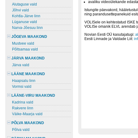
avaliku videoülekande edast
Alutaguse vald
Istungite päevakord, hääletustu
Jõhvi vald
ning parandusettepanekuid esita
Kohtla-Järve linn
Lüganuse vald
VOLISele on kehtestatud ISKE t
VOLISe omanik ELVL arendab ja 
Narva-Jõesuu linn
Novian Eesti OÜ kasutajatugi:
a
JÕGEVA MAAKOND
Eesti Linnade ja Valdade Liit:
in
Mustvee vald
Põltsamaa vald
JÄRVA MAAKOND
Järva vald
LÄÄNE MAAKOND
Haapsalu linn
Vormsi vald
LÄÄNE-VIRU MAAKOND
Kadrina vald
Rakvere linn
Väike-Maarja vald
PÕLVA MAAKOND
Põlva vald