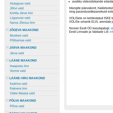
avaliku videoülekande edast
Alutaguse vald
Istungite päevakord, hääletustu
Jõhvi vald
ning parandusettepanekuid esita
Kohtla-Järve linn
Lüganuse vald
VOLISele on kehtestatud ISKE t
VOLISe omanik ELVL arendab ja 
Narva-Jõesuu linn
Novian Eesti OÜ kasutajatugi:
a
JÕGEVA MAAKOND
Eesti Linnade ja Valdade Liit:
in
Mustvee vald
Põltsamaa vald
JÄRVA MAAKOND
Järva vald
LÄÄNE MAAKOND
Haapsalu linn
Vormsi vald
LÄÄNE-VIRU MAAKOND
Kadrina vald
Rakvere linn
Väike-Maarja vald
PÕLVA MAAKOND
Põlva vald