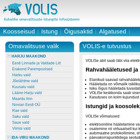
Koosseisud
Istung
Õigusaktid
Algatused
Omavalitsuse valik
VOLIS-e tutvustus
HARJU MAAKOND
VOLISe abil saab läbi viia elekt
Eesti Linnade ja Valdade Liit
Rahvahääletused ja 
Erakond Parempoolsed
Harku vald
Elanikud saavad rahvahäälet
Jõelähtme vald
Hääletada on võimalik isiklik
Kuusalu vald
Isiku õigus hääletada tuvastat
Lääne-Harju vald
VOLISe keskkonda saab sisest
Kasutuses on kolm kujundust v
Maardu linn
Novian Eesti OÜ
Istungid ja koosole
Rae vald
VOLISe võimalused:
Saku vald
Saue vald
elektrooniline hääletamine va
Viimsi vald
osalemine nii virtuaalselt kui 
automaatne protokollimine, sh
IDA-VIRU MAAKOND
päevakorrapunktidega seotud