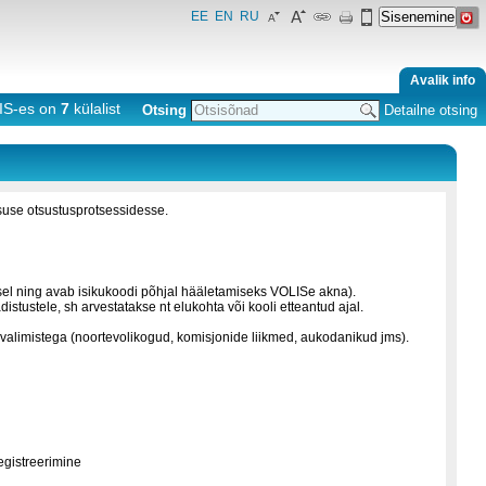
EE
EN
RU
Avalik info
IS-es on
7
külalist
Otsing
Detailne otsing
tsuse otsustusprotsessidesse.
usel ning avab isikukoodi põhjal hääletamiseks VOLISe akna).
stustele, sh arvestatakse nt elukohta või kooli etteantud ajal.
kuvalimistega (noortevolikogud, komisjonide liikmed, aukodanikud jms).
egistreerimine