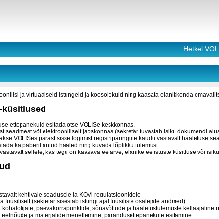
Hetkel VOL
roonilisi ja virtuaalseid istungeid ja koosolekuid ning kaasata elanikkonda omavali
-küsitlused
use ettepanekuid esitada otse VOLISe keskkonnas.
ust seadmest või elektrooniliselt jaoskonnas (sekretär tuvastab isiku dokumendi al
akse VOLISes pärast sisse logimist registripäringute kaudu vastavalt hääletuse seadi
ada ka paberil antud hääled ning kuvada lõplikku tulemust.
astavalt sellele, kas tegu on kaasava eelarve, elanike eelistuste küsitluse või isi
kud
stavalt kehtivale seadusele ja KOVi regulatsioonidele
ka füüsiliselt (sekretär sisestab istungi ajal füüsiliste osalejate andmed)
 kohalolijate, päevakorrapunktide, sõnavõttude ja hääletustulemuste kellaajaline r
 eelnõude ja materjalide menetlemine, parandusettepanekute esitamine