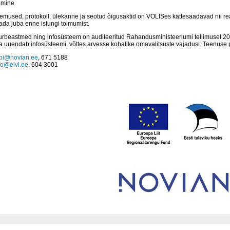
amine
lemused, protokoll, ülekanne ja seotud õigusaktid on VOLISes kättesaadavad nii re
da juba enne istungi toimumist.
urbeastmed ning infosüsteem on auditeeritud Rahandusministeeriumi tellimusel 2
uuendab infosüsteemi, võttes arvesse kohalike omavalitsuste vajadusi. Teenuse 
bi@novian.ee
, 671 5188
fo@elvl.ee
, 604 3001