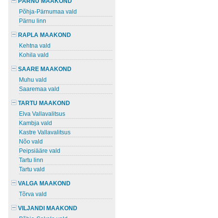
PÄRNU MAAKOND
Põhja-Pärnumaa vald
Pärnu linn
RAPLA MAAKOND
Kehtna vald
Kohila vald
SAARE MAAKOND
Muhu vald
Saaremaa vald
TARTU MAAKOND
Elva Vallavalitsus
Kambja vald
Kastre Vallavalitsus
Nõo vald
Peipsiääre vald
Tartu linn
Tartu vald
VALGA MAAKOND
Tõrva vald
VILJANDI MAAKOND