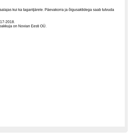
aalajas kui ka tagantjärele. Päevakorra ja õigusaktidega saab tutvuda
017-2018.
pakkuja on Novian Eesti OÜ.