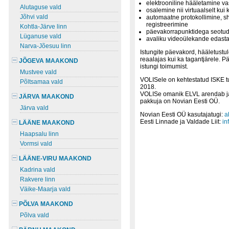
elektrooniline hääletamine va
Alutaguse vald
osalemine nii virtuaalselt kui 
Jõhvi vald
automaatne protokollimine, sh
registreerimine
Kohtla-Järve linn
päevakorrapunktidega seotud
Lüganuse vald
avaliku videoülekande edast
Narva-Jõesuu linn
Istungite päevakord, hääletustu
reaalajas kui ka tagantjärele. 
JÕGEVA MAAKOND
istungi toimumist.
Mustvee vald
VOLISele on kehtestatud ISKE t
Põltsamaa vald
2018.
VOLISe omanik ELVL arendab ja 
JÄRVA MAAKOND
pakkuja on Novian Eesti OÜ.
Järva vald
Novian Eesti OÜ kasutajatugi:
a
Eesti Linnade ja Valdade Liit:
in
LÄÄNE MAAKOND
Haapsalu linn
Vormsi vald
LÄÄNE-VIRU MAAKOND
Kadrina vald
Rakvere linn
Väike-Maarja vald
PÕLVA MAAKOND
Põlva vald