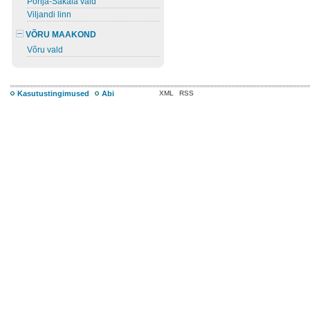
Põhja-Sakala vald
Viljandi linn
VÕRU MAAKOND
Võru vald
Kasutustingimused
Abi
XML
RSS