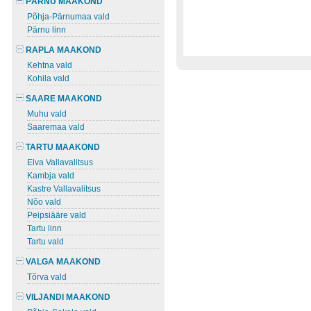
PÄRNU MAAKOND
Põhja-Pärnumaa vald
Pärnu linn
RAPLA MAAKOND
Kehtna vald
Kohila vald
SAARE MAAKOND
Muhu vald
Saaremaa vald
TARTU MAAKOND
Elva Vallavalitsus
Kambja vald
Kastre Vallavalitsus
Nõo vald
Peipsiääre vald
Tartu linn
Tartu vald
VALGA MAAKOND
Tõrva vald
VILJANDI MAAKOND