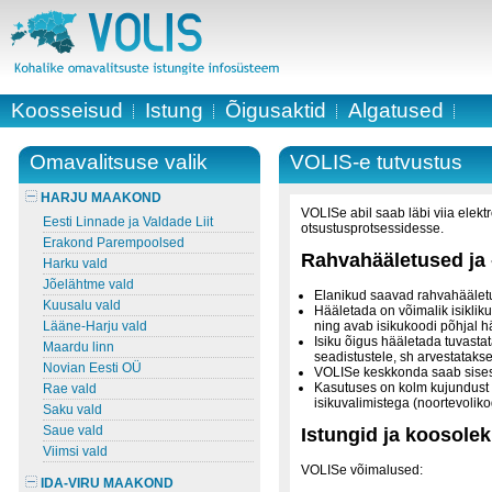
Koosseisud
Istung
Õigusaktid
Algatused
Omavalitsuse valik
VOLIS-e tutvustus
HARJU MAAKOND
VOLISe abil saab läbi viia elekt
Eesti Linnade ja Valdade Liit
otsustusprotsessidesse.
Erakond Parempoolsed
Rahvahääletused ja 
Harku vald
Jõelähtme vald
Elanikud saavad rahvahäälet
Kuusalu vald
Hääletada on võimalik isiklik
Lääne-Harju vald
ning avab isikukoodi põhjal 
Isiku õigus hääletada tuvasta
Maardu linn
seadistustele, sh arvestatakse 
Novian Eesti OÜ
VOLISe keskkonda saab sisest
Kasutuses on kolm kujundust va
Rae vald
isikuvalimistega (noortevolik
Saku vald
Saue vald
Istungid ja koosole
Viimsi vald
VOLISe võimalused:
IDA-VIRU MAAKOND