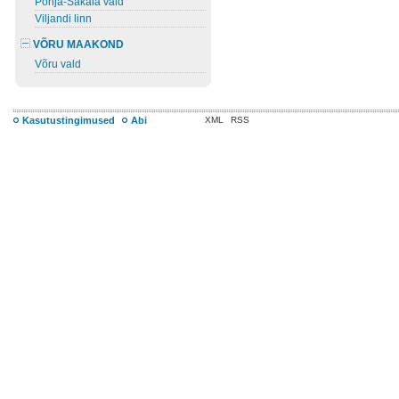
Põhja-Sakala vald
Viljandi linn
VÕRU MAAKOND
Võru vald
Kasutustingimused
Abi
XML
RSS