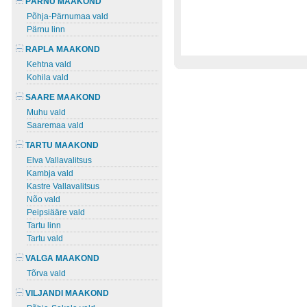
PÄRNU MAAKOND
Põhja-Pärnumaa vald
Pärnu linn
RAPLA MAAKOND
Kehtna vald
Kohila vald
SAARE MAAKOND
Muhu vald
Saaremaa vald
TARTU MAAKOND
Elva Vallavalitsus
Kambja vald
Kastre Vallavalitsus
Nõo vald
Peipsiääre vald
Tartu linn
Tartu vald
VALGA MAAKOND
Tõrva vald
VILJANDI MAAKOND