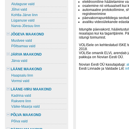
elektrooniline hääletamine va
Alutaguse vald
osalemine nii virtuaalselt kui 
Jõhvi vald
automaatne protokollimine, sh
registreerimine
Kohtla-Järve linn
päevakorrapunktidega seotud
Lüganuse vald
avaliku videoülekande edast
Narva-Jõesuu linn
Istungite päevakord, hääletustu
reaalajas kui ka tagantjärele. 
JÕGEVA MAAKOND
istungi toimumist.
Mustvee vald
VOLISele on kehtestatud ISKE t
Põltsamaa vald
2018.
VOLISe omanik ELVL arendab ja 
JÄRVA MAAKOND
pakkuja on Novian Eesti OÜ.
Järva vald
Novian Eesti OÜ kasutajatugi:
a
Eesti Linnade ja Valdade Liit:
in
LÄÄNE MAAKOND
Haapsalu linn
Vormsi vald
LÄÄNE-VIRU MAAKOND
Kadrina vald
Rakvere linn
Väike-Maarja vald
PÕLVA MAAKOND
Põlva vald