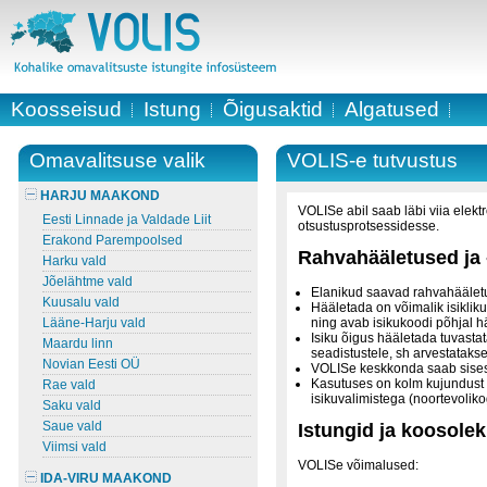
Koosseisud
Istung
Õigusaktid
Algatused
Omavalitsuse valik
VOLIS-e tutvustus
HARJU MAAKOND
VOLISe abil saab läbi viia elekt
Eesti Linnade ja Valdade Liit
otsustusprotsessidesse.
Erakond Parempoolsed
Rahvahääletused ja 
Harku vald
Jõelähtme vald
Elanikud saavad rahvahäälet
Kuusalu vald
Hääletada on võimalik isiklik
Lääne-Harju vald
ning avab isikukoodi põhjal 
Isiku õigus hääletada tuvasta
Maardu linn
seadistustele, sh arvestatakse 
Novian Eesti OÜ
VOLISe keskkonda saab sisest
Kasutuses on kolm kujundust va
Rae vald
isikuvalimistega (noortevolik
Saku vald
Saue vald
Istungid ja koosole
Viimsi vald
VOLISe võimalused:
IDA-VIRU MAAKOND