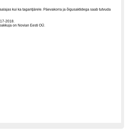
aalajas kui ka tagantjärele. Päevakorra ja õigusaktidega saab tutvuda
017-2018.
pakkuja on Novian Eesti OÜ.