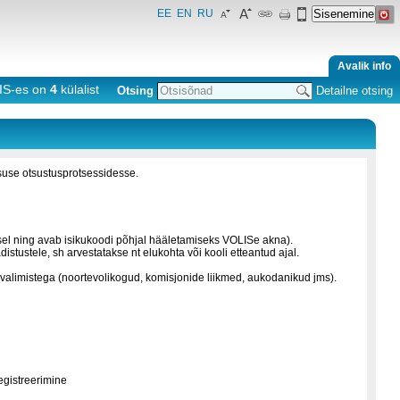
EE
EN
RU
Avalik info
IS-es on
4
külalist
Otsing
Detailne otsing
tsuse otsustusprotsessidesse.
usel ning avab isikukoodi põhjal hääletamiseks VOLISe akna).
stustele, sh arvestatakse nt elukohta või kooli etteantud ajal.
kuvalimistega (noortevolikogud, komisjonide liikmed, aukodanikud jms).
egistreerimine