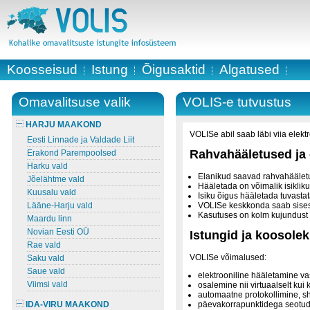
Koosseisud
Istung
Õigusaktid
Algatused
Omavalitsuse valik
VOLIS-e tutvustus
HARJU MAAKOND
VOLISe abil saab läbi viia elekt
Eesti Linnade ja Valdade Liit
Rahvahääletused ja 
Erakond Parempoolsed
Harku vald
Elanikud saavad rahvahäälet
Jõelähtme vald
Hääletada on võimalik isiklik
Kuusalu vald
Isiku õigus hääletada tuvastat
Lääne-Harju vald
VOLISe keskkonda saab sisest
Kasutuses on kolm kujundust v
Maardu linn
Novian Eesti OÜ
Istungid ja koosole
Rae vald
VOLISe võimalused:
Saku vald
Saue vald
elektrooniline hääletamine va
Viimsi vald
osalemine nii virtuaalselt kui 
automaatne protokollimine, sh
IDA-VIRU MAAKOND
päevakorrapunktidega seotud