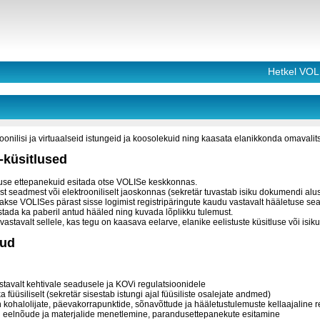
Hetkel VOL
roonilisi ja virtuaalseid istungeid ja koosolekuid ning kaasata elanikkonda omavali
-küsitlused
use ettepanekuid esitada otse VOLISe keskkonnas.
ust seadmest või elektrooniliselt jaoskonnas (sekretär tuvastab isiku dokumendi al
akse VOLISes pärast sisse logimist registripäringute kaudu vastavalt hääletuse seadi
ada ka paberil antud hääled ning kuvada lõplikku tulemust.
astavalt sellele, kas tegu on kaasava eelarve, elanike eelistuste küsitluse või isi
kud
stavalt kehtivale seadusele ja KOVi regulatsioonidele
ka füüsiliselt (sekretär sisestab istungi ajal füüsiliste osalejate andmed)
 kohalolijate, päevakorrapunktide, sõnavõttude ja hääletustulemuste kellaajaline r
 eelnõude ja materjalide menetlemine, parandusettepanekute esitamine