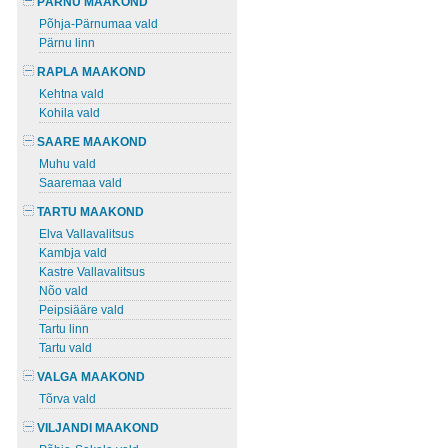
PÄRNU MAAKOND
Põhja-Pärnumaa vald
Pärnu linn
RAPLA MAAKOND
Kehtna vald
Kohila vald
SAARE MAAKOND
Muhu vald
Saaremaa vald
TARTU MAAKOND
Elva Vallavalitsus
Kambja vald
Kastre Vallavalitsus
Nõo vald
Peipsiääre vald
Tartu linn
Tartu vald
VALGA MAAKOND
Tõrva vald
VILJANDI MAAKOND