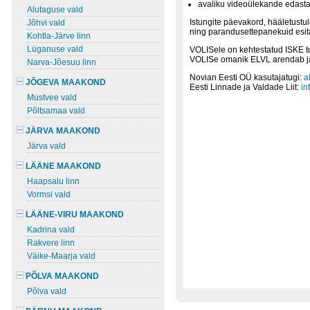
avaliku videoülekande edast
Alutaguse vald
Istungite päevakord, hääletustu
Jõhvi vald
ning parandusettepanekuid esita
Kohtla-Järve linn
Lüganuse vald
VOLISele on kehtestatud ISKE t
VOLISe omanik ELVL arendab ja 
Narva-Jõesuu linn
Novian Eesti OÜ kasutajatugi:
a
JÕGEVA MAAKOND
Eesti Linnade ja Valdade Liit:
in
Mustvee vald
Põltsamaa vald
JÄRVA MAAKOND
Järva vald
LÄÄNE MAAKOND
Haapsalu linn
Vormsi vald
LÄÄNE-VIRU MAAKOND
Kadrina vald
Rakvere linn
Väike-Maarja vald
PÕLVA MAAKOND
Põlva vald