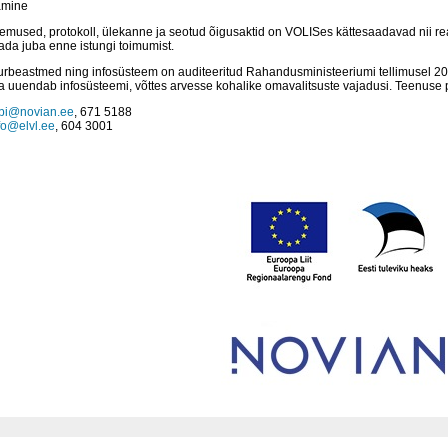
amine
lemused, protokoll, ülekanne ja seotud õigusaktid on VOLISes kättesaadavad nii re
da juba enne istungi toimumist.
urbeastmed ning infosüsteem on auditeeritud Rahandusministeeriumi tellimusel 2
uuendab infosüsteemi, võttes arvesse kohalike omavalitsuste vajadusi. Teenuse 
bi@novian.ee
, 671 5188
fo@elvl.ee
, 604 3001