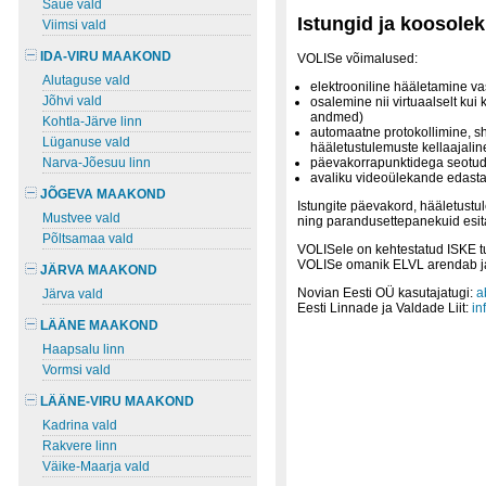
Saue vald
Istungid ja koosole
Viimsi vald
IDA-VIRU MAAKOND
VOLISe võimalused:
Alutaguse vald
elektrooniline hääletamine va
Jõhvi vald
osalemine nii virtuaalselt kui k
andmed)
Kohtla-Järve linn
automaatne protokollimine, sh
Lüganuse vald
hääletustulemuste kellaajalin
Narva-Jõesuu linn
päevakorrapunktidega seotud
avaliku videoülekande edast
JÕGEVA MAAKOND
Istungite päevakord, hääletustu
Mustvee vald
ning parandusettepanekuid esita
Põltsamaa vald
VOLISele on kehtestatud ISKE t
VOLISe omanik ELVL arendab ja 
JÄRVA MAAKOND
Novian Eesti OÜ kasutajatugi:
a
Järva vald
Eesti Linnade ja Valdade Liit:
in
LÄÄNE MAAKOND
Haapsalu linn
Vormsi vald
LÄÄNE-VIRU MAAKOND
Kadrina vald
Rakvere linn
Väike-Maarja vald