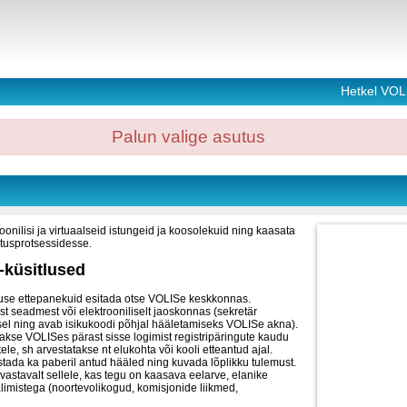
Hetkel VOL
Palun valige asutus
oonilisi ja virtuaalseid istungeid ja koosolekuid ning kaasata
tusprotsessidesse.
-küsitlused
use ettepanekuid esitada otse VOLISe keskkonnas.
st seadmest või elektrooniliselt jaoskonnas (sekretär
sel ning avab isikukoodi põhjal hääletamiseks VOLISe akna).
takse VOLISes pärast sisse logimist registripäringute kaudu
ele, sh arvestatakse nt elukohta või kooli etteantud ajal.
ada ka paberil antud hääled ning kuvada lõplikku tulemust.
astavalt sellele, kas tegu on kaasava eelarve, elanike
valimistega (noortevolikogud, komisjonide liikmed,