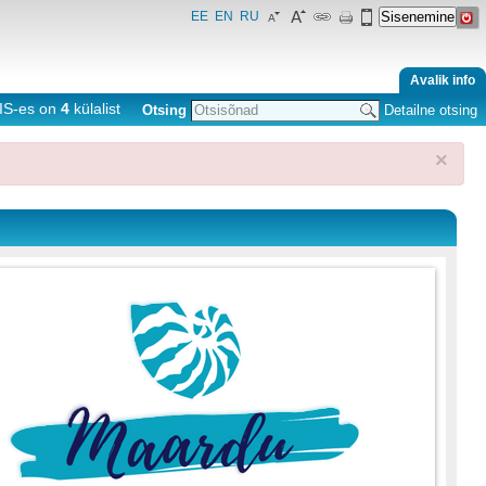
EE
EN
RU
Avalik info
IS-es on
4
külalist
Otsing
Detailne otsing
×