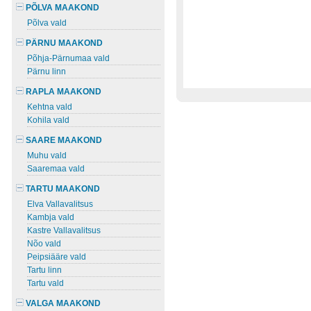
PÕLVA MAAKOND
Põlva vald
PÄRNU MAAKOND
Põhja-Pärnumaa vald
Pärnu linn
RAPLA MAAKOND
Kehtna vald
Kohila vald
SAARE MAAKOND
Muhu vald
Saaremaa vald
TARTU MAAKOND
Elva Vallavalitsus
Kambja vald
Kastre Vallavalitsus
Nõo vald
Peipsiääre vald
Tartu linn
Tartu vald
VALGA MAAKOND