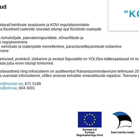
kud
stavalt kehtivale seadusele ja KOVi regulatsioonidele
a füüsiliselt (sekretär sisestab istungi ajal füüsiliste osalejate
 kohalolijate, päevakorrapunktide, sõnavõttude ja
e registreerimine
 eelnõude ja materjalide menetlemine, parandusettepanekute esitamine
amine
lemused, protokoll, ülekanne ja seotud õigusaktid on VOLISes kättesaadavad nii re
da juba enne istungi toimumist.
urbeastmed ning infosüsteem on auditeeritud Rahandusministeeriumi tellimusel 2
uuendab infosüsteemi, võttes arvesse kohalike omavalitsuste vajadusi. Teenuse 
bi@novian.ee
, 671 5188
fo@elvl.ee
, 604 3001