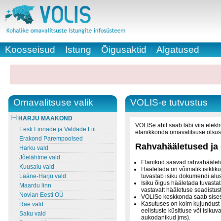
Koosseisud
Istung
Õigusaktid
Algatused
Omavalitsuse valik
VOLIS-e tutvustus
HARJU MAAKOND
VOLISe abil saab läbi viia elektr
Eesti Linnade ja Valdade Liit
elanikkonda omavalitsuse otsus
Erakond Parempoolsed
Rahvahääletused ja 
Harku vald
Jõelähtme vald
Elanikud saavad rahvahäälet
Kuusalu vald
Hääletada on võimalik isikliku
Lääne-Harju vald
tuvastab isiku dokumendi alu
Isiku õigus hääletada tuvasta
Maardu linn
vastavalt hääletuse seadistust
Novian Eesti OÜ
VOLISe keskkonda saab sisest
Kasutuses on kolm kujundust v
Rae vald
eelistuste küsitluse või isiku
Saku vald
aukodanikud jms).