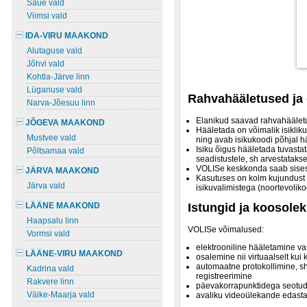
Saue vald
Viimsi vald
IDA-VIRU MAAKOND
Alutaguse vald
Jõhvi vald
Kohtla-Järve linn
Lüganuse vald
Rahvahääletused ja 
Narva-Jõesuu linn
Elanikud saavad rahvahäälet
JÕGEVA MAAKOND
Hääletada on võimalik isiklik
Mustvee vald
ning avab isikukoodi põhjal 
Isiku õigus hääletada tuvasta
Põltsamaa vald
seadistustele, sh arvestatakse 
VOLISe keskkonda saab sisest
JÄRVA MAAKOND
Kasutuses on kolm kujundust va
Järva vald
isikuvalimistega (noortevolik
LÄÄNE MAAKOND
Istungid ja koosole
Haapsalu linn
VOLISe võimalused:
Vormsi vald
elektrooniline hääletamine va
LÄÄNE-VIRU MAAKOND
osalemine nii virtuaalselt kui 
automaatne protokollimine, sh
Kadrina vald
registreerimine
Rakvere linn
päevakorrapunktidega seotud
Väike-Maarja vald
avaliku videoülekande edast