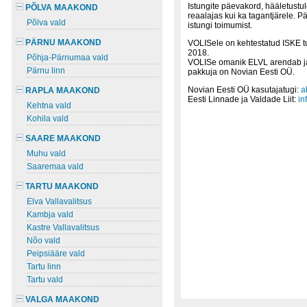
Istungite päevakord, hääletustu
PÕLVA MAAKOND
reaalajas kui ka tagantjärele. 
Põlva vald
istungi toimumist.
PÄRNU MAAKOND
VOLISele on kehtestatud ISKE t
2018.
Põhja-Pärnumaa vald
VOLISe omanik ELVL arendab ja 
Pärnu linn
pakkuja on Novian Eesti OÜ.
Novian Eesti OÜ kasutajatugi:
a
RAPLA MAAKOND
Eesti Linnade ja Valdade Liit:
in
Kehtna vald
Kohila vald
SAARE MAAKOND
Muhu vald
Saaremaa vald
TARTU MAAKOND
Elva Vallavalitsus
Kambja vald
Kastre Vallavalitsus
Nõo vald
Peipsiääre vald
Tartu linn
Tartu vald
VALGA MAAKOND