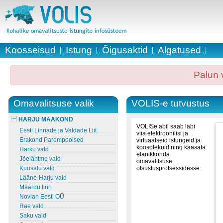
Koosseisud
Istung
Õigusaktid
Algatused
Palun 
Omavalitsuse valik
VOLIS-e tutvustus
HARJU MAAKOND
VOLISe abil saab läbi
Eesti Linnade ja Valdade Liit
viia elektroonilisi ja
Erakond Parempoolsed
virtuaalseid istungeid ja
koosolekuid ning kaasata
Harku vald
elanikkonda
Jõelähtme vald
omavalitsuse
Kuusalu vald
otsustusprotsessidesse.
Lääne-Harju vald
Maardu linn
Novian Eesti OÜ
Rae vald
Saku vald